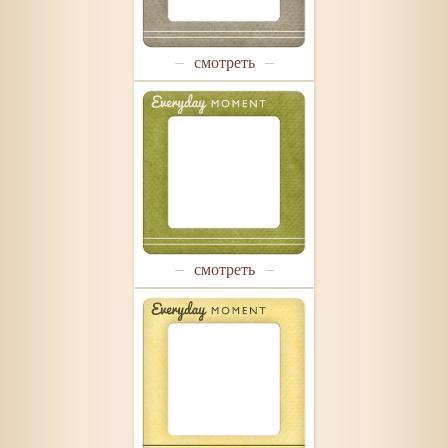
смотреть
смотреть