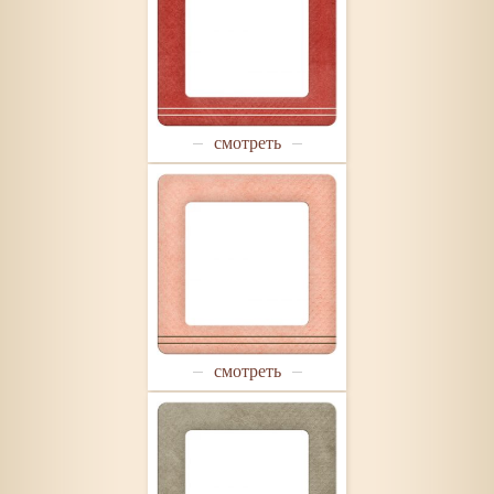
смотреть
смотреть