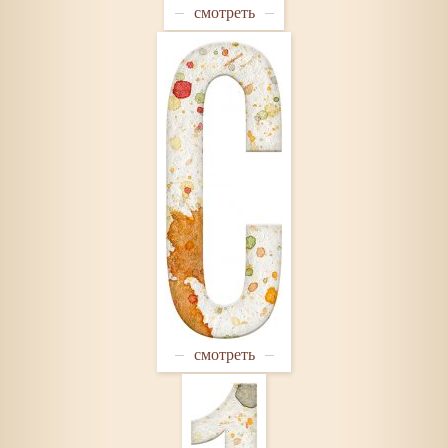
смотреть
смотреть