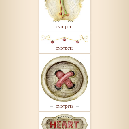
смотреть
смотреть
смотреть