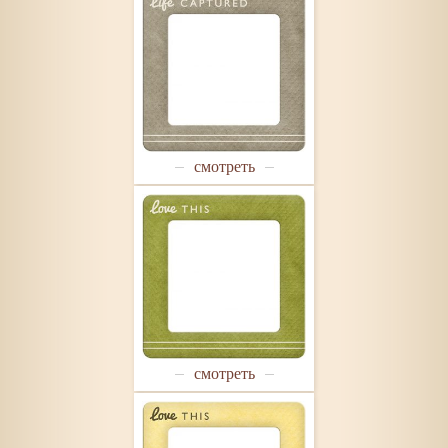
смотреть
смотреть