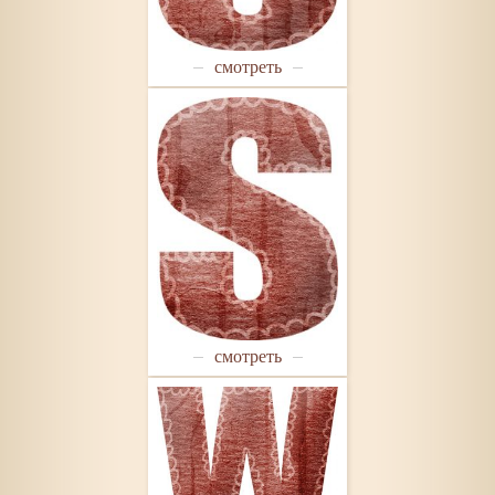
смотреть
смотреть