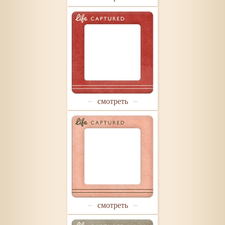
смотреть
смотреть