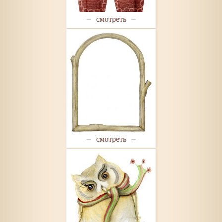
смотреть
смотреть