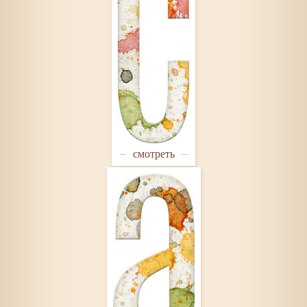
смотреть