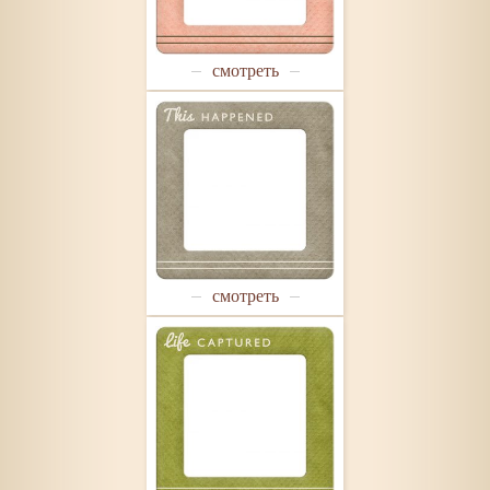
смотреть
смотреть