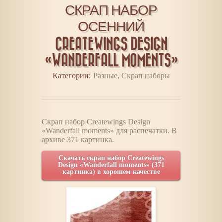
СКРАП НАБОР
ОСЕННИЙ
CREATEWINGS DESIGN
«WANDERFALL MOMENTS»
Категории:
Разные
,
Скрап наборы
Скрап набор Createwings Design
«Wanderfall moments» для распечатки. В
архиве 371 картинка.
Скачать cкрап набор Createwings
Design «Wanderfall moments» (371
картинка) в хорошем качестве