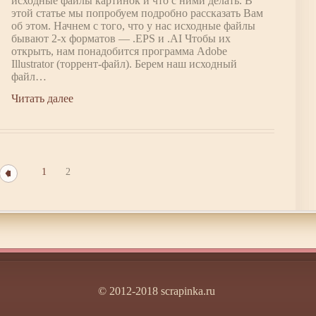
исходные файлы картинок и что с ними делать. В
этой статье мы попробуем подробно рассказать Вам
об этом. Начнем с того, что у нас исходные файлы
бывают 2-х форматов — .EPS и .AI Чтобы их
открыть, нам понадобится программа Adobe
Illustrator (торрент-файл). Берем наш исходный
файл…
Читать далее
1
2
© 2012-2018 scrapinka.ru