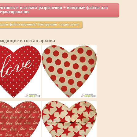
ентинок в высоком разрешении + исходные файлы для
едактирования
ходные файлы картинок? Инструкции + видео здесь!
ходящие в состав архива