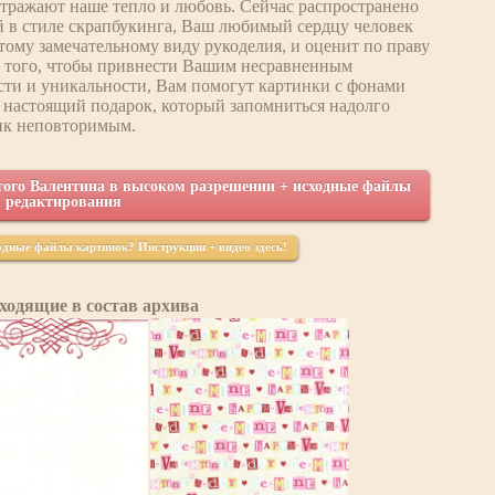
тражают наше тепло и любовь. Сейчас распространено
й в стиле скрапбукинга, Ваш любимый сердцу человек
тому замечательному виду рукоделия, и оценит по праву
я того, чтобы привнести Вашим несравненным
ти и уникальности, Вам помогут картинки с фонами
ь настоящий подарок, который запомниться надолго
ик неповторимым.
того Валентина в высоком разрешении + исходные файлы
 редактирования
ходные файлы картинок? Инструкции + видео здесь!
ходящие в состав архива