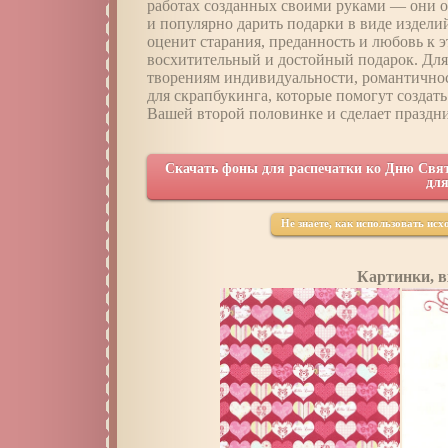
работах созданных своими руками — они о
и популярно дарить подарки в виде издели
оценит старания, преданность и любовь к э
восхитительный и достойный подарок. Дл
творениям индивидуальности, романтичнос
для скрапбукинга, которые помогут создат
Вашей второй половинке и сделает праздн
Скачать фоны для распечатки ко Дню Свя
для
Не знаете, как использовать ис
Картинки, в