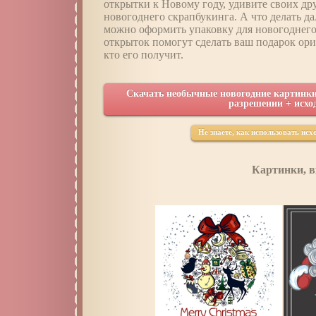
открытки к Новому году, удивите своих дру
новогоднего скрапбукинга. А что делать д
можно оформить упаковку для новогоднего
открыток помогут сделать ваш подарок ор
кто его получит.
Скачать необычные новогодние картинки
разрешении + исх
Не знаете, как использовать ис
Картинки, в